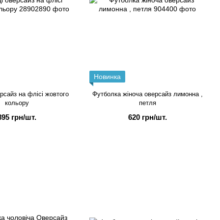
Новинка
ерсайз на флісі жовтого
Футболка жіноча оверсайз лимонна ,
кольору
петля
895 грн/шт.
620 грн/шт.