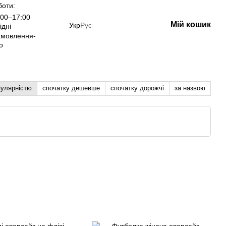
боти:
00–17:00
Мій кошик
Укр
Рус
ідні
амовлення-
о
пулярністю
спочатку дешевше
спочатку дорожчі
за назвою