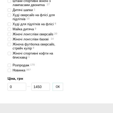
Штани спортивні жіночі з
лампасами двонитка
17
Дитячі шапки
1
Худі оверсайз на флісі для
підлітків
10
Худі для підлітків на флісі
6
Майка дитяча
9
Жіночі лонгсліви оверсайз
20
Жіночі лонгсліви базові
14
Жіноча футболка оверсайз,
стрейч кулір
8
Жіночі спортивні кофти на
блискавці
1
Розпродаж
170
Новинка
357
Ціна, грн
Від Ціна, грн
До Ціна, грн
ОК