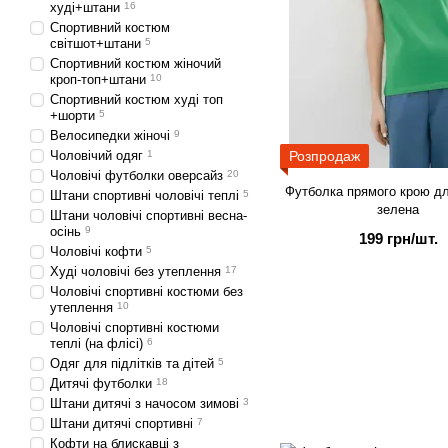
худі+штани
16
Спортивний костюм
світшот+штани
5
Спортивний костюм жіночий
кроп-топ+штани
10
Спортивний костюм худі топ
+шорти
5
Велосипедки жіночі
9
Розпродаж
Чоловічий одяг
1
Чоловічі футболки оверсайз
20
Футболка прямого крою для
Штани спортивні чоловічі теплі
5
зелена
Штани чоловічі спортивні весна-
осінь
9
199 грн/шт.
Чоловічі кофти
5
Худі чоловічі без утеплення
17
Чоловічі спортивні костюми без
утеплення
10
Чоловічі спортивні костюми
теплі (на флісі)
6
Одяг для підлітків та дітей
5
Дитячі футболки
18
Штани дитячі з начосом зимові
3
Штани дитячі спортивні
7
Кофти на блискавці з