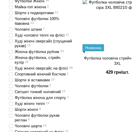
Футболки Жіночі
30
Майка-топ жіноча
2
Шорти з подворотами
12
Чоловічі футболки 100%
бавовна
13
Чоловічі штани
7
Худі чоловічі теплі на флісі
11
Худі жіночі оверсайз (спущений
рукав)
15
Новинка
Жіноча футболка рубчик
25
Жіноча футболка, стрейч
Футболка чоловіча стрейч-
кулір
20
3XL
Худі жіночі оверсайс на флісі
49
429 грн/шт.
Спортивний жіночий Костюм
1
Шорти зі вставками
13
Чоловічі футболки
5
Світшот тонкий чоловічий
15
Футболка жіноча для спорту
1
Худі жіночі теплі
13
Шорти жіночі
8
Чоловічі футболки рукав
реглан
6
Чоловічі шорти
10
Світшот чоловічий на флісі
10