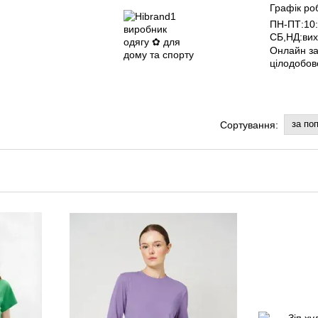
Графік ро
ПН-ПТ:10:
СБ,НД:вих
Онлайн з
цілодобов
за по
Сортування: