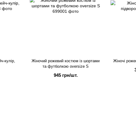
ч-кулір,
Жіночий рожевий костюм із шортами
Жіночі роже
та футболкою oversize S
945 грн/шт.