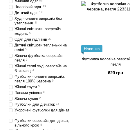
Жіночий одяг
83
Чоловічий одяг
19
Дитячий одяг
19
Худі чоловічі оверсайз без
утеплення
8
Жіночі світшоти, оверсайз
модель
5
Одяг для підлітків
27
Дитячі світшоти тепленьки на
Новинка
флісі
5
Жіноча футболка оверсайз,
Футболка чоловіча оверсай
петля
9
петля
Жіночі теплі худі оверсайз на
блискавці
4
620 грн
Футболки чоловічі оверсайз,
петля 100% бавовна
9
Жіночі труси
5
Панами унісекс
9
Жіноча сукня
2
Футболки для дівчаток
15
Укорочені футболки для дівчат
6
Футболки оверсайз для дівчат,
вільного крою
8