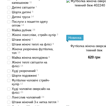
капюшоном
11
Дитячі світшоти
7
Шорти дитячі
5
Дитячі труси
14
Послуги з пошиття одягу
оптом
14
Майка рубчик
28
Жіночі лонгсліви, стрейч кулір
3
Новинка
Штани жіночі
1
Штани жіночі теплі на флісі
8
Футболка жіноча оверса
Жіноча укорочена футболка,
темний беж
топ
19
620 грн
Майка жіноча молодіжна
8
Жіночі теплі світшоти на
флісі
14
Худі укорочений
5
Шорти подовжені
7
Футболки чоловічі стрейч-
кулір
12
Худі чоловіче оверсайз на
флісі
20
Лонгслив чоловічий
24
Штани жіночий 3-х нитка петля
3