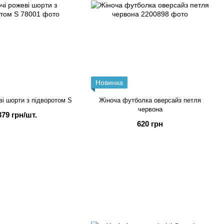
Новинка
ві шорти з підворотом S
Жіноча футболка оверсайз петля
червона
379 грн/шт.
620 грн