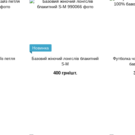
Новинка
йз петля
Базовий жіночий лонгслів блакитний
Футболка ч
S-M
ба
400 грн/шт.