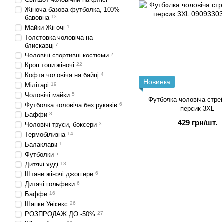
Жіноча базова футболка, 100%
бавовна
18
Майки Жіночі
1
Толстовка чоловіча на
блискавці
7
Чоловічі спортивні костюми
2
Кроп топи жіночі
22
Кофта чоловіча на байці
4
Новинка
Мілітарі
19
Чоловічі майки
5
Футболка чоловіча стрей
Футболка чоловіча без рукавів
6
персик 3XL
Баффи
3
429 грн/шт.
Чоловічі труси, боксери
3
Термобілизна
14
Балаклави
1
Футболки
5
Дитячі худі
13
Штани жіночі джоггери
6
Дитячі гольфики
6
Баффи
16
Шапки Унісекс
26
РОЗПРОДАЖ ДО -50%
27