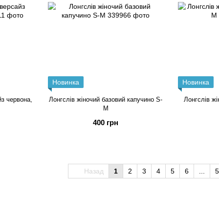
Новинка
Новинка
з червона,
Лонгслів жіночий базовий капучино S-
Лонгслів ж
M
400 грн
Назад
1
2
3
4
5
6
...
5