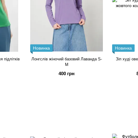
Новинка
Новинка
 підлітків
Лонгслів жіночий базовий Лаванда S-
Зіп худі ов
M
400 грн