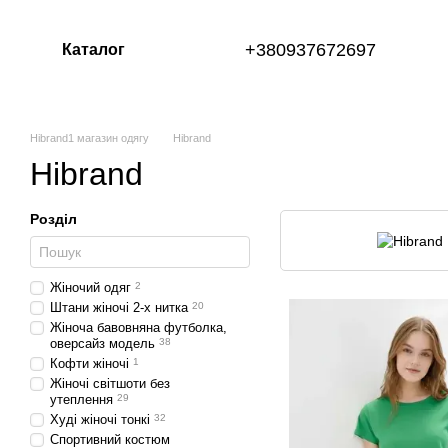
Перейти до основного контенту
+380937672697
Каталог
Hibrand1 магазин одягу
Hibrand
Hibrand
Розділ
Жіночий одяг
2
Штани жіночі 2-х нитка
20
Жіноча бавовняна футболка,
оверсайз модель
38
Кофти жіночі
1
Жіночі світшоти без
утеплення
29
Худі жіночі тонкі
32
Спортивний костюм