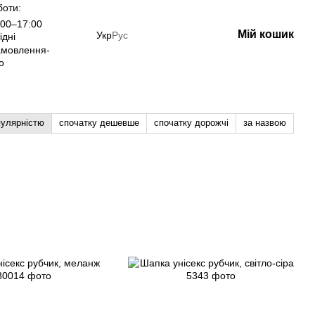
боти:
00–17:00
Мій кошик
Укр
Рус
ідні
амовлення-
о
пулярністю
спочатку дешевше
спочатку дорожчі
за назвою