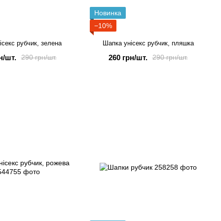
Новинка
−10%
ісекс рубчик, зелена
Шапка унісекс рубчик, пляшка
н/шт.
260 грн/шт.
290 грн/шт.
290 грн/шт.