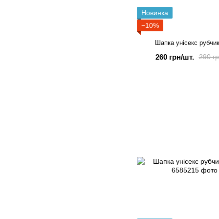
Новинка
−10%
Шапка унісекс рубчик
260 грн/шт.
290 гр