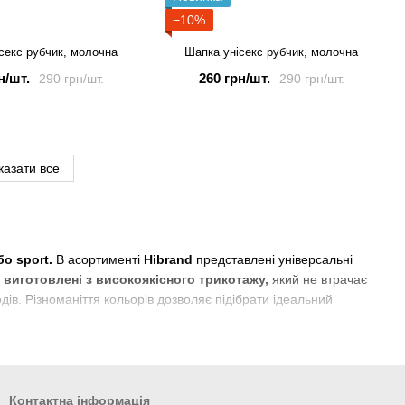
−10%
секс рубчик, молочна
Шапка унісекс рубчик, молочна
н/шт.
260 грн/шт.
290 грн/шт.
290 грн/шт.
казати все
бо sport.
В асортименті
Hibrand
представлені універсальні
 виготовлені з високоякісного трикотажу,
який не втрачає
ів. Різноманіття кольорів дозволяє підібрати ідеальний
Контактна інформація