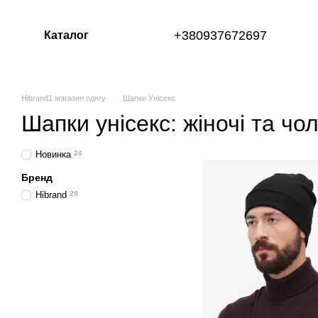
Перейти до основного контенту
+380937672697
Каталог
Hibrand1 магазин одягу
Шапки Унісекс
Шапки унісекс: жіночі та чол
Новинка
24
Бренд
Hibrand
26