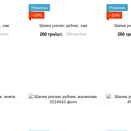
Новинка
Новинка
−10%
−10%
, хакі
Шапка унісекс рубчик, хакі
Шапка ун
260 грн/шт.
260 гр
н/шт.
290 грн/шт.