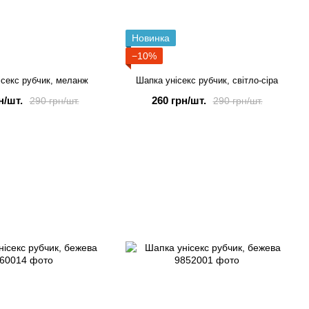
Новинка
−10%
ісекс рубчик, меланж
Шапка унісекс рубчик, світло-сіра
н/шт.
260 грн/шт.
290 грн/шт.
290 грн/шт.