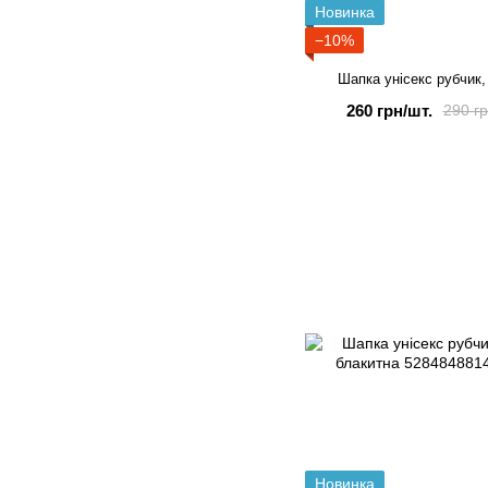
Новинка
−10%
Шапка унісекс рубчик,
260 грн/шт.
290 гр
Новинка