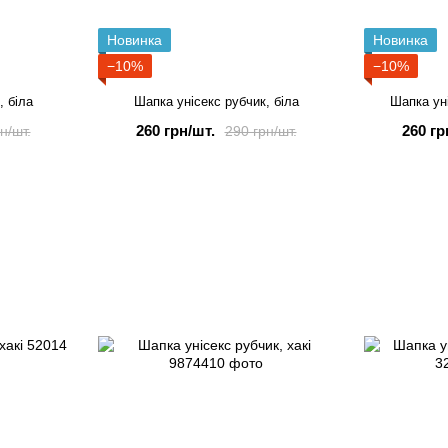
Новинка
Новинка
−10%
−10%
, біла
Шапка унісекс рубчик, біла
Шапка ун
260 грн/шт.
260 гр
н/шт.
290 грн/шт.