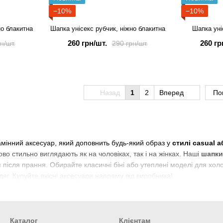
−10%
−10%
но блакитна
Шапка унісекс рубчик, ніжно блакитна
Шапка уні
260 грн/шт.
260 гр
н/шт.
290 грн/шт.
Назад
1
2
Вперед
По
мінний аксесуар, який доповнить будь-який образ у
стилі casual а
ово стильно виглядають як на чоловіках, так і на жінках. Наші
шапки
після прання. Обирайте класичні біні або утеплені моделі для холод
дяг. Купуйте якісні аксесуари напряму від виробника!
Каталог
Клієнтам