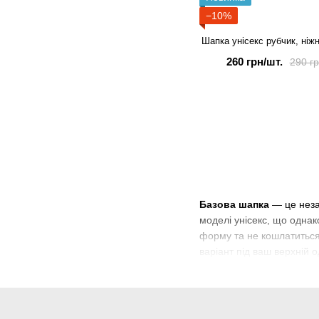
−10%
Шапка унісекс рубчик, ніж
260 грн/шт.
290 гр
Базова шапка
— це неза
моделі унісекс, що однак
форму та не кошлатиться 
варіант під ваш верхній о