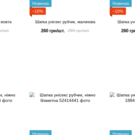
Новинка
Новинка
−10%
−10%
 жовта
Шапка унісекс рубчик, малинова
Шапка ун
260 грн/шт.
260 гр
н/шт.
290 грн/шт.
Новинка
Новинка