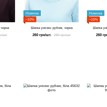
Новинка
Новинка
−10%
−10%
 чорна
Шапка унісекс рубчик, чорна
Шапка ун
260 грн/шт.
260 гр
н/шт.
290 грн/шт.