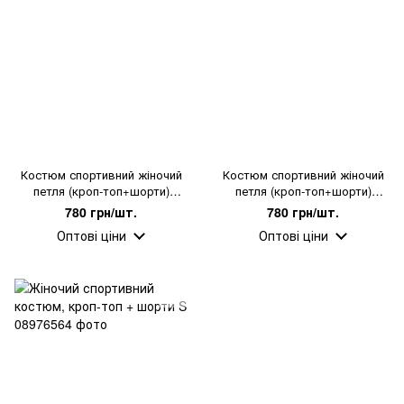
Костюм спортивний жіночий
Костюм спортивний жіночий
петля (кроп-топ+шорти)
петля (кроп-топ+шорти)
бежевий S
графітовий S
780 грн/шт.
780 грн/шт.
Оптові ціни
Оптові ціни