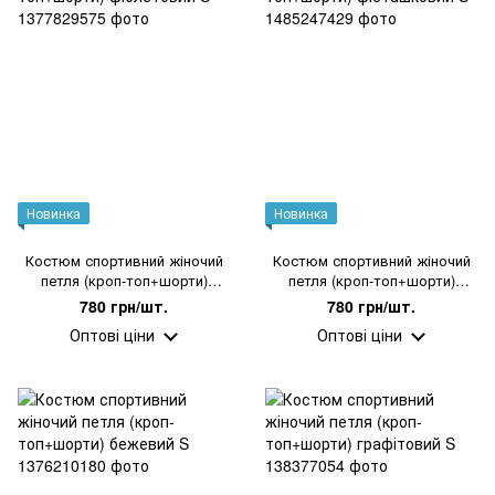
Новинка
Новинка
Костюм спортивний жіночий
Костюм спортивний жіночий
петля (кроп-топ+шорти)
петля (кроп-топ+шорти)
фіолетовий S
фісташковий S
780 грн/шт.
780 грн/шт.
Оптові ціни
Оптові ціни