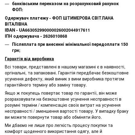
банківським переказом на розрахунковий рахунок
ФОП:
Одержувач платежу - ФОП ШТИМЕРОВА СВІТЛАНА
ВІТАЛІВНА
IBAN - UA663052990000026002044917611
ІПН одержувача - 2626010868
Післяплата при внесенні мінімальної передоплати 150
грн;
Гарантія від виробника
Всі товари, представлені в нашому магазині є в наявності,
оргінальні, та запаковані.
Гарантія передбачає безкоштовне
усунення дефекту, який виник з вини виробника протягом
гарантійного терміну або заміну товару.
Якщо ж покупець повертає товар по гарантії
, він може
розраховувати на безкоштовне усунення несправності в
розумні терміни / компенсацію своїх витрат на усунення
несправності / зменшення вартості товару.
У випадку браку
ви можете повернути товар або обміняти його.
Ми дбаємо не лише про легкість процесу покупки та
комфорт щоденного використання одягу, але й