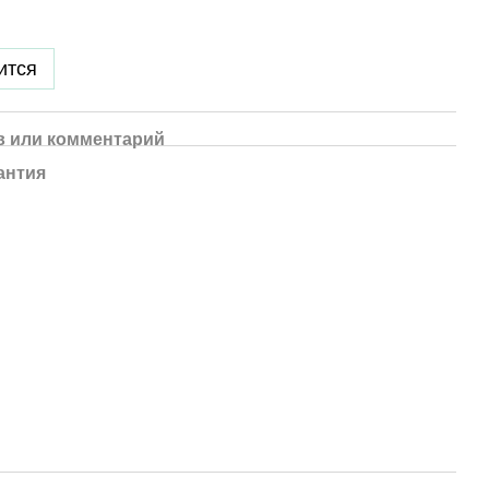
ится
 или комментарий
антия