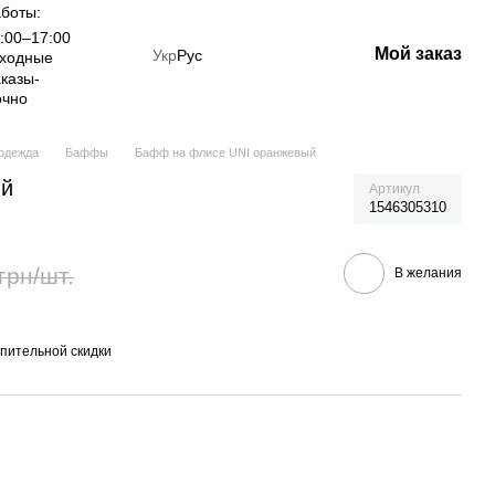
боты:
:00–17:00
Мой заказ
Укр
Рус
ыходные
казы-
очно
одежда
Баффы
Бафф на флисе UNI оранжевый
ый
Артикул
1546305310
грн/шт.
В желания
пительной скидки