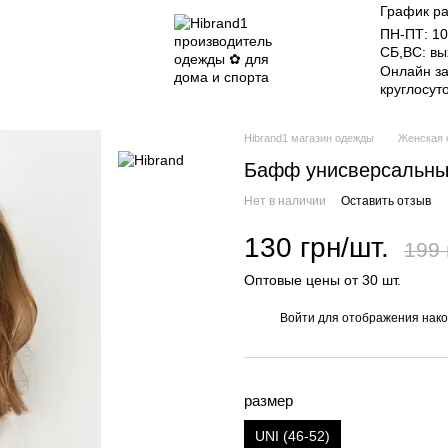
График ра
ПН-ПТ: 10
СБ,ВС: в
Онлайн за
круглосут
Hibrand1 магазин одежды
Женская 
Бафф унисверсальн
Нет в наличии
Оставить отзыв
130 грн/шт.
199 
Оптовые цены от 30 шт.
Войти
для отображения нако
%
размер
UNI (46-52)