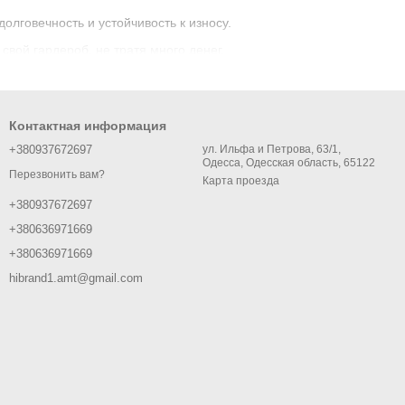
лговечность и устойчивость к износу.
вой гардероб, не тратя много денег.
тобы подобрать идеальный вариант для себя и своей семьи.
Контактная информация
+380937672697
ул. Ильфа и Петрова, 63/1,
Одесса, Одесская область, 65122
Перезвонить вам?
Карта проезда
+380937672697
+380636971669
+380636971669
hibrand1.amt@gmail.com