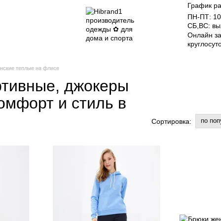
График ра
ПН-ПТ: 10
СБ,ВС: в
Онлайн за
круглосут
нские теплые на флисе
ртивные, джокеры
комфорт и стиль в
по поп
Сортировка: