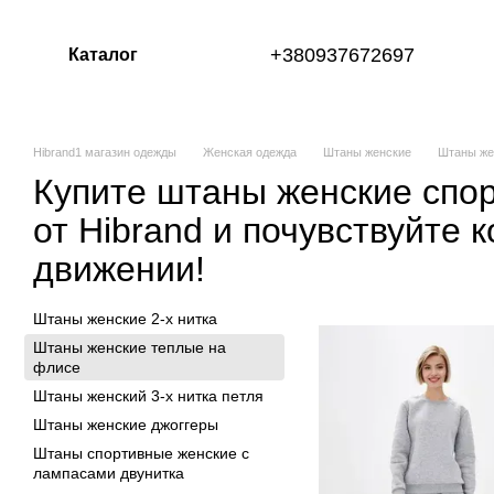
Перейти к основному контенту
+380937672697
Каталог
Hibrand1 магазин одежды
Женская одежда
Штаны женские
Штаны же
Купите штаны женские спо
от Hibrand и почувствуйте 
движении!
Штаны женские 2-х нитка
Штаны женские теплые на
флисе
Штаны женский 3-х нитка петля
Штаны женские джоггеры
Штаны спортивные женские с
лампасами двунитка