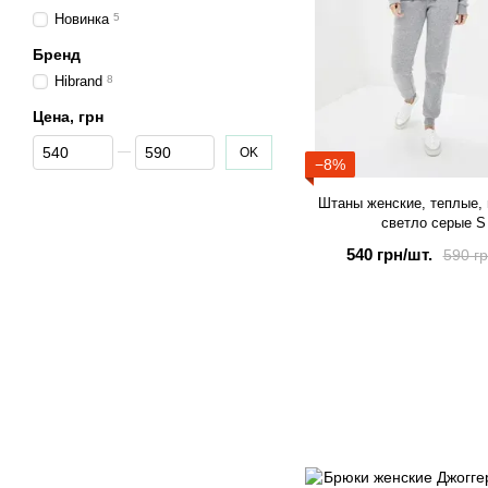
Новинка
5
Бренд
Hibrand
8
Цена, грн
От Цена, грн
До Цена, грн
OK
−8%
Штаны женские, теплые,
светло серые S
540 грн/шт.
590 гр