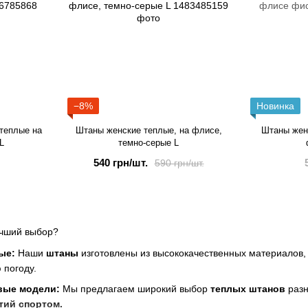
−8%
Новинка
теплые на
Штаны женские теплые, на флисе,
Штаны жен
L
темно-серые L
540 грн/шт.
590 грн/шт.
учший выбор?
ые:
Наши
штаны
изготовлены из высококачественных материалов,
 погоду.
вые модели:
Мы предлагаем широкий выбор
теплых штанов
разн
тий спортом.