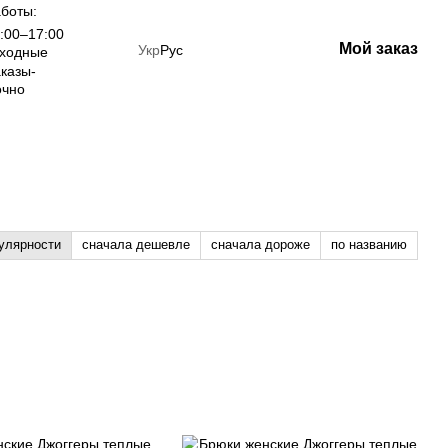
боты:
:00–17:00
Мой заказ
Укр
Рус
ыходные
казы-
очно
улярности
сначала дешевле
сначала дороже
по названию