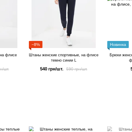
−8%
Новинка
 на флисе
Штаны женские спортивные, на флисе
Брюки женск
темно синии L
ф
540 грн/шт.
н/шт.
590 грн/шт.