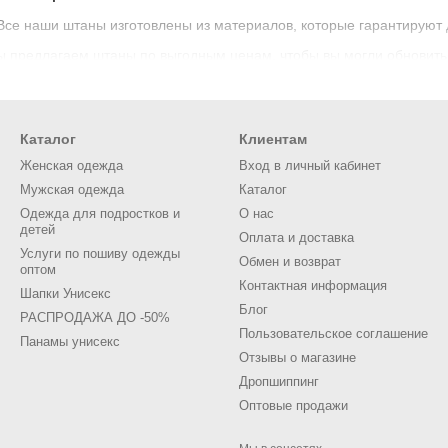
се наши штаны изготовлены из материалов, которые гарантируют до
 предлагаем штаны по выгодным ценам, чтобы вы могли обновить с
нас вы найдете множество моделей для мужчин, женщин и детей, ч
Каталог
Клиентам
Женская одежда
Вход в личный кабинет
Мужская одежда
Каталог
Одежда для подростков и
О нас
детей
Оплата и доставка
Услуги по пошиву одежды
Обмен и возврат
оптом
Контактная информация
Шапки Унисекс
Блог
РАСПРОДАЖА ДО -50%
Пользовательское соглашение
Панамы унисекс
Отзывы о магазине
Дропшиппинг
Оптовые продажи