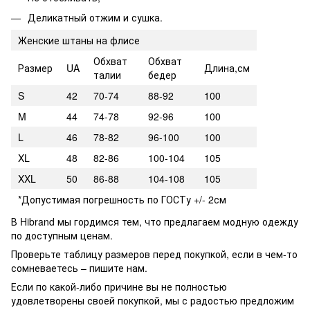
Деликатный отжим и сушка.
Женские штаны на флисе
Обхват
Обхват
Размер
UA
Длина,см
талии
бедер
S
42
70-74
88-92
100
M
44
74-78
92-96
100
L
46
78-82
96-100
100
XL
48
82-86
100-104
105
XXL
50
86-88
104-108
105
*Допустимая погрешность по ГОСТу +/- 2см
В Hibrand мы гордимся тем, что предлагаем модную одежду
по доступным ценам.
Проверьте таблицу размеров перед покупкой, если в чем-то
сомневаетесь – пишите нам.
Если по какой-либо причине вы не полностью
удовлетворены своей покупкой, мы с радостью предложим