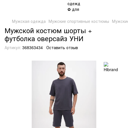
Мужская одежда
Мужские спортивные костюмы
Мужские
Мужской костюм шорты +
футболка оверсайз УНИ
Артикул:
368363434
Оставить отзыв