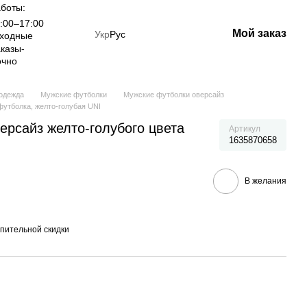
боты:
:00–17:00
Мой заказ
Укр
Рус
ыходные
казы-
очно
одежда
Мужские футболки
Мужские футболки оверсайз
утболка, желто-голубая UNI
ерсайз желто-голубого цвета
Артикул
1635870658
В желания
пительной скидки