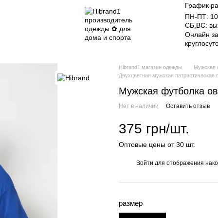
График ра
ПН-ПТ: 10
СБ,ВС: в
Онлайн за
круглосут
Hibrand1 магазин одежды
Мужская 
Двухцветная мужская патриотическая ф
Мужская футболка ов
Нет в наличии
Оставить отзыв
375 грн/шт.
Оптовые цены от 30 шт.
Войти
для отображения нако
%
размер