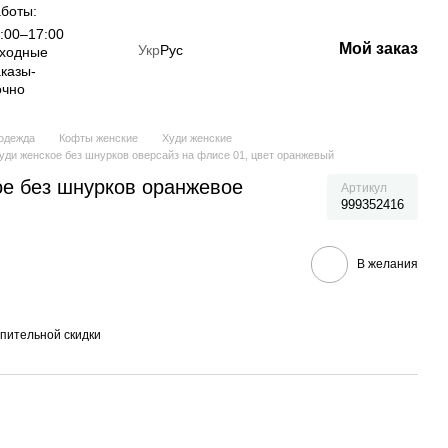
боты:
:00–17:00
Мой заказ
Укр
Рус
ыходные
казы-
очно
одежда
Кофты женские
Худи женские
уди женское без шнурков оверсайз на флисе 01, цвет оранжевый
ое без шнурков оранжевое
Артикул
999352416
В желания
пительной скидки