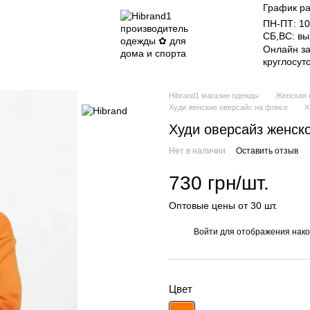
График ра
ПН-ПТ: 10
СБ,ВС: в
Онлайн за
круглосут
Hibrand1 магазин одежды
Женская 
Худи женские оверсайс на флисе
Х
Худи оверсайз женск
Нет в наличии
Оставить отзыв
730 грн/шт.
Оптовые цены от 30 шт.
Войти
для отображения нако
%
Цвет