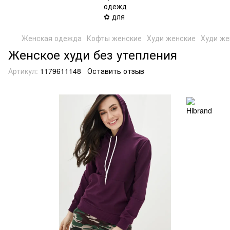
Женская одежда
Кофты женские
Худи женские
Худи же
Женское худи без утепления
Артикул:
1179611148
Оставить отзыв