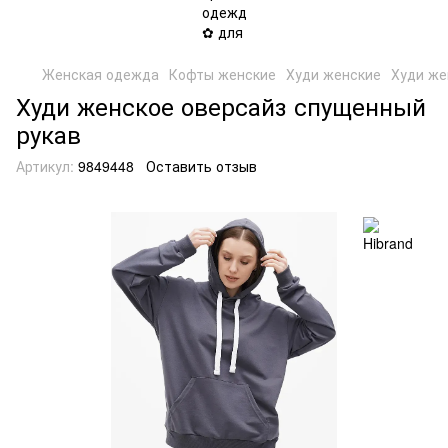
Женская одежда
Кофты женские
Худи женские
Худи же
Худи женское оверсайз спущенный
рукав
Артикул:
9849448
Оставить отзыв