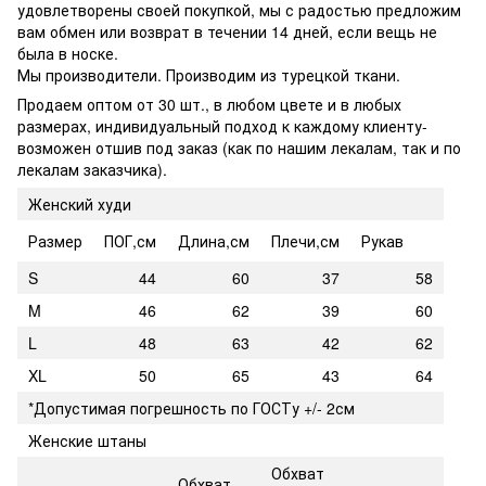
удовлетворены своей покупкой, мы с радостью предложим
вам обмен или возврат в течении 14 дней, если вещь не
была в носке.
Мы производители. Производим из турецкой ткани.
Продаем оптом от 30 шт., в любом цвете и в любых
размерах, индивидуальный подход к каждому клиенту-
возможен отшив под заказ (как по нашим лекалам, так и по
лекалам заказчика).
Женский худи
Размер
ПОГ,см
Длина,см
Плечи,см
Рукав
S
44
60
37
58
M
46
62
39
60
L
48
63
42
62
XL
50
65
43
64
*Допустимая погрешность по ГОСТу +/- 2см
Женские штаны
Обхват
Обхват