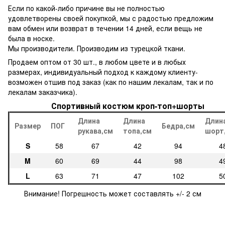
Если по какой-либо причине вы не полностью
удовлетворены своей покупкой, мы с радостью предложим
вам обмен или возврат в течении 14 дней, если вещь не
была в носке.
Мы производители. Производим из турецкой ткани.
Продаем оптом от 30 шт., в любом цвете и в любых
размерах, индивидуальный подход к каждому клиенту-
возможен отшив под заказ (как по нашим лекалам, так и по
лекалам заказчика).
Спортивный костюм кроп-топ+шорты
Длина
Длина
Длин
Размер
ПОГ
Бедра,см
рукава,см
топа,см
шорт
S
58
67
42
94
4
M
60
69
44
98
4
L
63
71
47
102
5
Внимание! Погрешность может составлять +/- 2 см