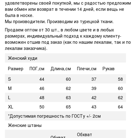
удовлетворены своей покупкой, мы с радостью предложим
вам обмен или возврат в течении 14 дней, если вещь не
была в носке.
Мы производители. Производим из турецкой ткани.
Продаем оптом от 30 шт., в любом цвете и в любых
размерах, индивидуальный подход к каждому клиенту-
возможен отшив под заказ (как по нашим лекалам, так и по
лекалам заказчика).
Женский худи
Размер
ПОГ,см
Длина,см
Плечи,см
Рукав
S
44
60
37
58
M
46
62
39
60
L
48
63
42
62
XL
50
65
43
64
*Допустимая погрешность по ГОСТу +/- 2см
Женские штаны
Обхват
Обхват