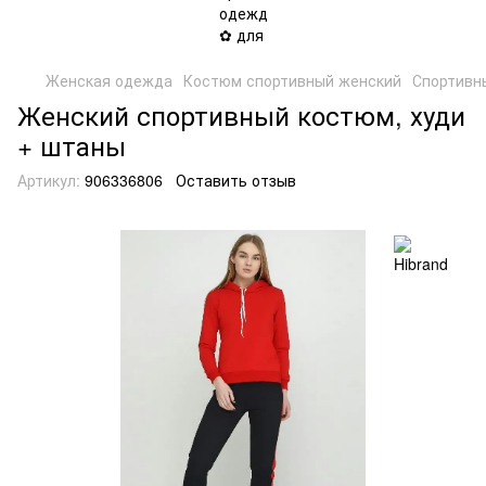
Женская одежда
Костюм спортивный женский
Спортивн
Женский спортивный костюм, худи
+ штаны
Артикул:
906336806
Оставить отзыв