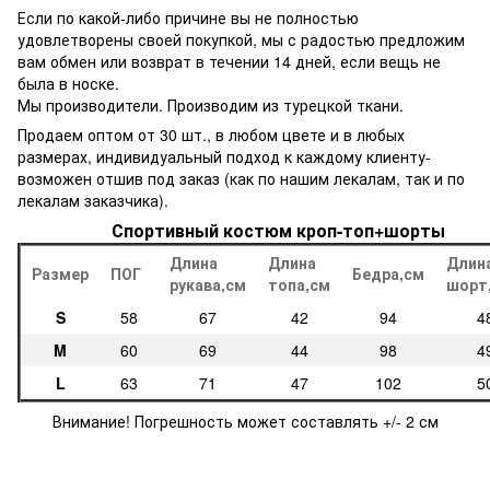
Если по какой-либо причине вы не полностью
удовлетворены своей покупкой, мы с радостью предложим
вам обмен или возврат в течении 14 дней, если вещь не
была в носке.
Мы производители. Производим из турецкой ткани.
Продаем оптом от 30 шт., в любом цвете и в любых
размерах, индивидуальный подход к каждому клиенту-
возможен отшив под заказ (как по нашим лекалам, так и по
лекалам заказчика).
Спортивный костюм кроп-топ+шорты
Длина
Длина
Длин
Размер
ПОГ
Бедра,см
рукава,см
топа,см
шорт
S
58
67
42
94
4
M
60
69
44
98
4
L
63
71
47
102
5
Внимание! Погрешность может составлять +/- 2 см