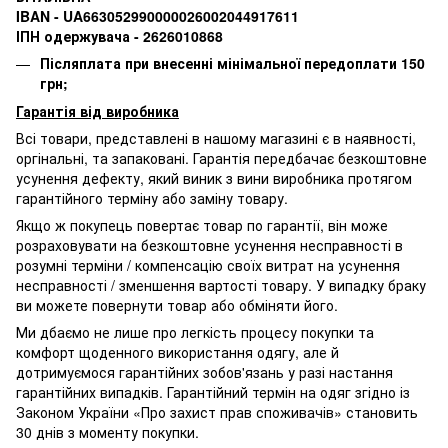
IBAN - UA663052990000026002044917611
ІПН одержувача - 2626010868
Післяплата при внесенні мінімальної передоплати 150
грн;
Гарантія від виробника
Всі товари, представлені в нашому магазині є в наявності,
оргінальні, та запаковані.
Гарантія передбачає безкоштовне
усунення дефекту, який виник з вини виробника протягом
гарантійного терміну або заміну товару.
Якщо ж покупець повертає товар по гарантії
, він може
розраховувати на безкоштовне усунення несправності в
розумні терміни / компенсацію своїх витрат на усунення
несправності / зменшення вартості товару.
У випадку браку
ви можете повернути товар або обміняти його.
Ми дбаємо не лише про легкість процесу покупки та
комфорт щоденного використання одягу, але й
дотримуємося гарантійних зобов'язань у разі настання
гарантійних випадків. Гарантійний термін на одяг згідно із
Законом України «Про захист прав споживачів» становить
30 днів з моменту покупки.