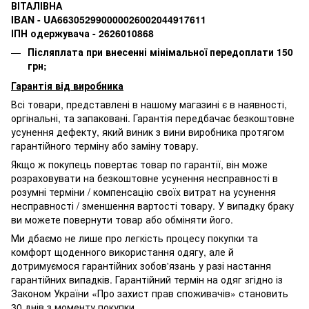
ВІТАЛІВНА
IBAN - UA663052990000026002044917611
ІПН одержувача - 2626010868
Післяплата при внесенні мінімальної передоплати 150
грн;
Гарантія від виробника
Всі товари, представлені в нашому магазині є в наявності,
оргінальні, та запаковані.
Гарантія передбачає безкоштовне
усунення дефекту, який виник з вини виробника протягом
гарантійного терміну або заміну товару.
Якщо ж покупець повертає товар по гарантії
, він може
розраховувати на безкоштовне усунення несправності в
розумні терміни / компенсацію своїх витрат на усунення
несправності / зменшення вартості товару.
У випадку браку
ви можете повернути товар або обміняти його.
Ми дбаємо не лише про легкість процесу покупки та
комфорт щоденного використання одягу, але й
дотримуємося гарантійних зобов'язань у разі настання
гарантійних випадків. Гарантійний термін на одяг згідно із
Законом України «Про захист прав споживачів» становить
30 днів з моменту покупки.