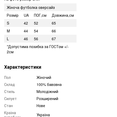
Жіноча футболка оверсайз
Розмір
UA
ПОГ,см
Довжина,см
S
42
52
65
M
44
54
66
L
46
56
67
*Допустима похибка за ГОСТом +/-
2см
Характеристики
Пол
Жіночий
Склад
100% бавовна
Стиль
Молодіжний
Силует
Розширений
Стан
Нове
Країна
Україна
виробник