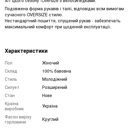
Хіт цього сезону -Oversize з велосипедками.
Подовжена форма рукавів і талії, відповідає всім вимогам
сучасного OVERSIZE стилю.
Нестандартний пошиття, спущений рукав - забезпечать
максимальний комфорт при щоденній експлуатації.
Характеристики
Пол
Жіночий
Склад
100% бавовна
Стиль
Молодіжний
Силует
Розширений
Стан
Нове
Країна
Україна
виробник
Фасон вирізу
Круглий
горловини