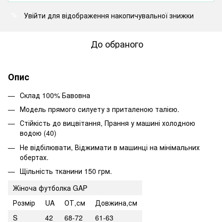
Увійти
для відображення накопичувальної знижки
%
До обраного
Опис
Склад 100% Бавовна
Модель прямого силуету з приталеною талією.
Стійкість до вицвітання, Прання у машині холодною
водою (40)
Не відбілювати, Віджимати в машинці на мінімальних
обертах.
Щільність тканини 150 грм.
Жіноча футболка GAP
Розмір
UA
ОТ,см
Довжина,см
S
42
68-72
61-63