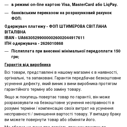
в режимі on-line картою Visa, MasterCard або LiqPay.
банківським переказом на розрахунковий рахунок
ФОП:
Одержувач платежу - ФОП ШТИМЕРОВА СВІТЛАНА
ВІТАЛІВНА
IBAN - UA663052990000026002044917611
ІПН одержувача - 2626010868
Післяплата при внесенні мінімальної передоплати 150
грн;
Гарантія від виробника
Всі товари, представлені в нашому магазині є в наявності,
оргінальні, та запаковані.
Гарантія передбачає безкоштовне
усунення дефекту, який виник з вини виробника протягом
гарантійного терміну або заміну товару.
Якщо ж покупець повертає товар по гарантії
, він може
розраховувати на безкоштовне усунення несправності в
розумні терміни / компенсацію своїх витрат на усунення
несправності / зменшення вартості товару.
У випадку браку
ви можете повернути товар або обміняти його.