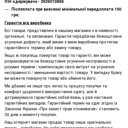
ІПН одержувача - 2626010868
Післяплата при внесенні мінімальної передоплати 150
грн;
Гарантія від виробника
Всі товари, представлені в нашому магазині є в наявності,
оргінальні, та запаковані.
Гарантія передбачає безкоштовне
усунення дефекту, який виник з вини виробника протягом
гарантійного терміну або заміну товару.
Якщо ж покупець повертає товар по гарантії
, він може
розраховувати на безкоштовне усунення несправності в
розумні терміни / компенсацію своїх витрат на усунення
несправності / зменшення вартості товару.
У випадку браку
ви можете повернути товар або обміняти його.
Ми дбаємо не лише про легкість процесу покупки та
комфорт щоденного використання одягу, але й
дотримуємося гарантійних зобов'язань у разі настання
гарантійних випадків. Гарантійний термін на одяг згідно із
Законом України «Про захист прав споживачів» становить
30 днів з моменту покупки.
Наш інтернет магазин продає товар лише оригінальної
якості – виробники. На сайті представлені всі необхідні