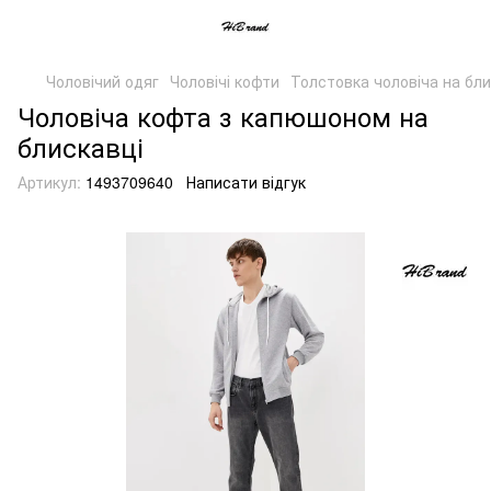
Чоловічий одяг
Чоловічі кофти
Толстовка чоловіча на бли
Чоловіча кофта з капюшоном на
блискавці
Артикул:
1493709640
Написати відгук