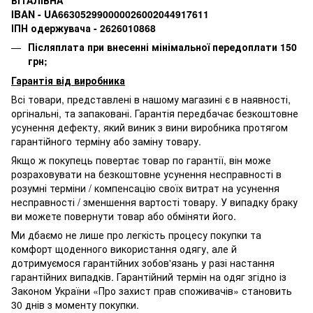
IBAN - UA663052990000026002044917611
ІПН одержувача - 2626010868
Післяплата при внесенні мінімальної передоплати 150
грн;
Гарантія від виробника
Всі товари, представлені в нашому магазині є в наявності,
оргінальні, та запаковані.
Гарантія передбачає безкоштовне
усунення дефекту, який виник з вини виробника протягом
гарантійного терміну або заміну товару.
Якщо ж покупець повертає товар по гарантії
, він може
розраховувати на безкоштовне усунення несправності в
розумні терміни / компенсацію своїх витрат на усунення
несправності / зменшення вартості товару.
У випадку браку
ви можете повернути товар або обміняти його.
Ми дбаємо не лише про легкість процесу покупки та
комфорт щоденного використання одягу, але й
дотримуємося гарантійних зобов'язань у разі настання
гарантійних випадків. Гарантійний термін на одяг згідно із
Законом України «Про захист прав споживачів» становить
30 днів з моменту покупки.