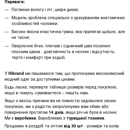
Переваги:
Поглинає вологу і піт, шкіра дихає.
Модель зроблена спеціально з урахуванням анатомічних
особливостей чоловіки.
Високо якісна еластична гумка, яка прилягає щільно, але
не тисне;
Оверлочне бічні, плечові і сідничний шви посилені
плоским швом - довговічність в носінні і відсутність
тертя і комфорт при ходьбі.
У
Hibrand
ми пишаємося тим, що пропонуємо високоякісний
модний одяг за доступними цінами.
Будь ласка, перевірте таблицю розмірів перед покупкою,
якщо в чомусь сумніваєтеся – пишіть нам.
Якщо з якоїсь причини ви не повністю задоволені своєю
покупкою, ми з радістю запропонуємо вам обмін або
повернення протягом
14 днів
, якщо річ не була в носінні.
Ми є
виробники
. Виробляємо з
турецької тканини
.
Продаємо в роздріб та оптом
від 30 шт
- розміри та колір