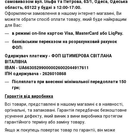
самовивозом вул. Ільфа та Петрова, 63/1, Одеса, Одеська
область, 65122 у будні з 12:00-17:00.
Оформляючи замовлення в нашому інтернет-магазині, Ви
можете обрати спосіб оплати товару, який буде найкращим
для Вас:
в режимі on-line картою Visa, MasterCard або LiqPay.
банківським переказом на розрахунковий рахунок
ФОП:
Одержувач платежу - ФОП ШТИМЕРОВА СВІТЛАНА
ВІТАЛІВНА
IBAN - UA663052990000026002044917611
ІПН одержувача - 2626010868
Післяплата при внесенні мінімальної передоплати 150
грн;
Гарантія від виробника
Всі товари, представлені в нашому магазині є в наявності,
оргінальні, та запаковані.
Гарантія передбачає безкоштовне
усунення дефекту, який виник з вини виробника протягом
гарантійного терміну або заміну товару.
Якщо ж покупець повертає товар по гарантії
, він може