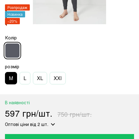
Розпродаж
Новинка
−20%
Колір
розмір
M
L
XL
XXl
В наявності
597 грн/шт.
750 грн/шт.
Оптові ціни
від 2 шт.