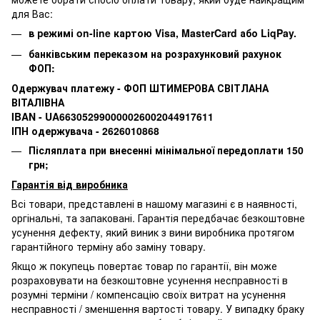
для Вас:
в режимі on-line картою Visa, MasterCard або LiqPay.
банківським переказом на розрахунковий рахунок
ФОП:
Одержувач платежу - ФОП ШТИМЕРОВА СВІТЛАНА
ВІТАЛІВНА
IBAN - UA663052990000026002044917611
ІПН одержувача - 2626010868
Післяплата при внесенні мінімальної передоплати 150
грн;
Гарантія від виробника
Всі товари, представлені в нашому магазині є в наявності,
оргінальні, та запаковані.
Гарантія передбачає безкоштовне
усунення дефекту, який виник з вини виробника протягом
гарантійного терміну або заміну товару.
Якщо ж покупець повертає товар по гарантії
, він може
розраховувати на безкоштовне усунення несправності в
розумні терміни / компенсацію своїх витрат на усунення
несправності / зменшення вартості товару.
У випадку браку