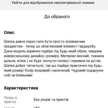
Увійти
для відображення накопичувальної знижки
%
До обраного
Опис
Шапка давно перестала бути просто зігріваючим
предметом - тепер це обов'язковий елемент гардеробу.
Дана модель відмінно підійде під будь-який образ, завдяки
універсальному дизайну і розміру. Матеріал якісний, тканина
щільна, м'яка ( не буде тиснути голову) і приємна на дотик.
Шапка добре тягнеться, так що підійде практично під будь-
який розмір! Колір яскравий і насичений. Чудовий подарунок
собі чи близьким!
Характеристики
Узоры и
Без узорів та принтів
принты
розмір
UNI