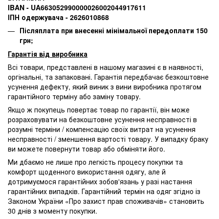
IBAN - UA663052990000026002044917611
ІПН одержувача - 2626010868
Післяплата при внесенні мінімальної передоплати 150
грн;
Гарантія від виробника
Всі товари, представлені в нашому магазині є в наявності,
оргінальні, та запаковані.
Гарантія передбачає безкоштовне
усунення дефекту, який виник з вини виробника протягом
гарантійного терміну або заміну товару.
Якщо ж покупець повертає товар по гарантії
, він може
розраховувати на безкоштовне усунення несправності в
розумні терміни / компенсацію своїх витрат на усунення
несправності / зменшення вартості товару.
У випадку браку
ви можете повернути товар або обміняти його.
Ми дбаємо не лише про легкість процесу покупки та
комфорт щоденного використання одягу, але й
дотримуємося гарантійних зобов'язань у разі настання
гарантійних випадків. Гарантійний термін на одяг згідно із
Законом України «Про захист прав споживачів» становить
30 днів з моменту покупки.