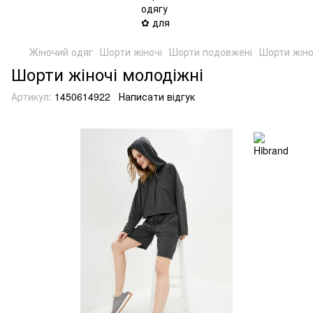
Жіночий одяг
Шорти жіночі
Шорти подовжені
Шорти жіно
Шорти жіночі молодіжні
Артикул:
1450614922
Написати відгук