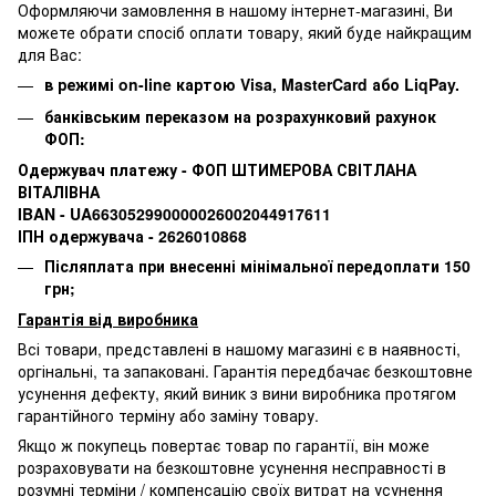
Оформляючи замовлення в нашому інтернет-магазині, Ви
можете обрати спосіб оплати товару, який буде найкращим
для Вас:
в режимі on-line картою Visa, MasterCard або LiqPay.
банківським переказом на розрахунковий рахунок
ФОП:
Одержувач платежу - ФОП ШТИМЕРОВА СВІТЛАНА
ВІТАЛІВНА
IBAN - UA663052990000026002044917611
ІПН одержувача - 2626010868
Післяплата при внесенні мінімальної передоплати 150
грн;
Гарантія від виробника
Всі товари, представлені в нашому магазині є в наявності,
оргінальні, та запаковані.
Гарантія передбачає безкоштовне
усунення дефекту, який виник з вини виробника протягом
гарантійного терміну або заміну товару.
Якщо ж покупець повертає товар по гарантії
, він може
розраховувати на безкоштовне усунення несправності в
розумні терміни / компенсацію своїх витрат на усунення