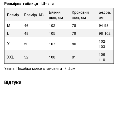
Розмірна таблиця - Штани
Бічний
Кроковий
Бедра,
Розмір
Розмір(UA)
шов, см
шов, см
см
M
46
102
78
94-98
L
48
105
79
98-102
102-
XL
50
107
80
103
106-
XXL
52
108
81
110
Увага! Похибка може становити +/- 2см
Відгуки