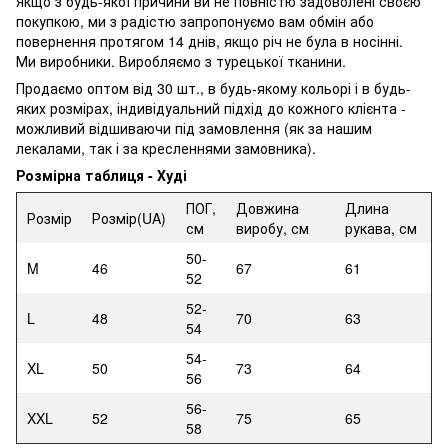
Якщо з будь-якої причини ви не повністю задоволені своєю
покупкою, ми з радістю запропонуємо вам обмін або
повернення протягом 14 днів, якщо річ не була в носінні.
Ми виробники. Виробляємо з турецької тканини.
Продаємо оптом від 30 шт., в будь-якому кольорі і в будь-
яких розмірах, індивідуальний підхід до кожного клієнта -
можливий відшиваючи під замовлення (як за нашим
лекалами, так і за кресленнями замовника).
Розмірна таблиця - Худі
ПОГ,
Довжина
Длина
Розмір
Розмір(UA)
см
виробу, см
рукава, см
50-
M
46
67
61
52
52-
L
48
70
63
54
54-
XL
50
73
64
56
56-
XXL
52
75
65
58