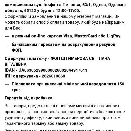
самовивозом вул. Ільфа та Петрова, 63/1, Одеса, Одеська
область, 65122 у будні з 12:00-17:00.
Оформляючи замовлення в нашому інтернет-магазині, Ви
можете обрати спосіб оплати товару, який буде найкращим
для Вас:
в режимі on-line картою Visa, MasterCard або LiqPay.
банківським переказом на розрахунковий рахунок
ФОП:
Одержувач платежу - ФОП ШТИМЕРОВА СВІТЛАНА
ВІТАЛІВНА
IBAN - UA663052990000026002044917611
ІПН одержувача - 2626010868
Післяплата при внесенні мінімальної передоплати 150
грн;
Гарантія від виробника
Всі товари, представлені в нашому магазині є в наявності,
оргінальні, та запаковані.
Гарантія передбачає безкоштовне
усунення дефекту, який виник з вини виробника протягом
гарантійного терміну або заміну товару.