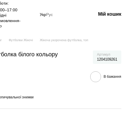
боти:
00–17:00
Мій кошик
Укр
Рус
ідні
амовлення-
о
яг
Футболки Жіночі
Жіноча укорочена футболка, топ
болка білого кольору
Артикул
1204109261
В бажання
опичувальної знижки