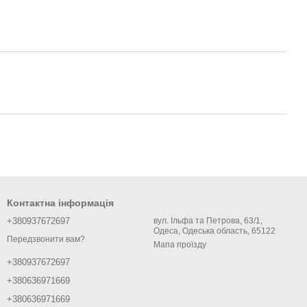
Контактна інформація
+380937672697
вул. Ільфа та Петрова, 63/1,
Одеса, Одеська область, 65122
Передзвонити вам?
Мапа проїзду
+380937672697
+380636971669
+380636971669