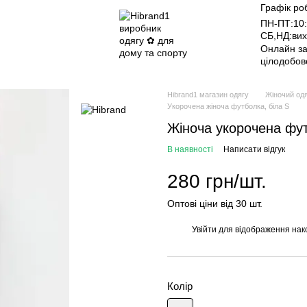
Графік ро
ПН-ПТ:10:
СБ,НД:вих
Онлайн з
цілодобов
Hibrand1 магазин одягу
Жіночий од
Укорочена жіноча футболка, біла S
Жіноча укорочена фут
В наявності
Написати відгук
280 грн/шт.
Оптові ціни від 30 шт.
Увійти
для відображення нак
%
Колір